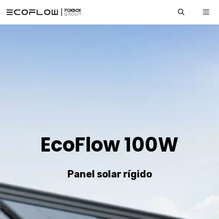
Saltar
ME
al
contenido
EcoFlow 100W
Panel solar rígido