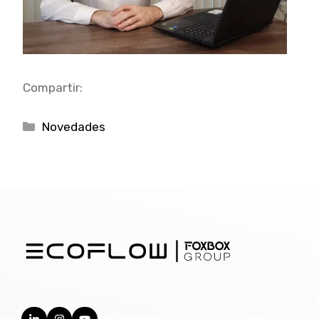
Compartir:
Categorías
Novedades